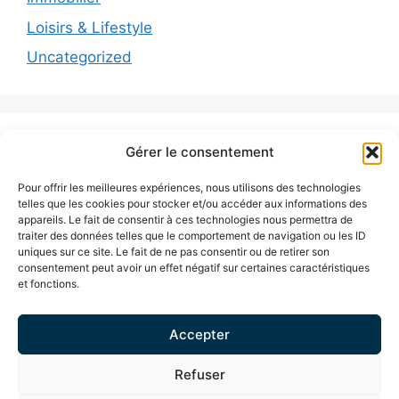
Loisirs & Lifestyle
Uncategorized
Articles récents
Gérer le consentement
Pour offrir les meilleures expériences, nous utilisons des technologies
Stratégie de visibilité pour entreprises locales
telles que les cookies pour stocker et/ou accéder aux informations des
appareils. Le fait de consentir à ces technologies nous permettra de
Développer sa présence digitale pour son
traiter des données telles que le comportement de navigation ou les ID
uniques sur ce site. Le fait de ne pas consentir ou de retirer son
entreprise
consentement peut avoir un effet négatif sur certaines caractéristiques
et fonctions.
Thérapeutes romands : se démarquer en ligne
Visibilité digitale immobilière locale
Accepter
Décoration intérieure : améliorer son image
simplement
Refuser